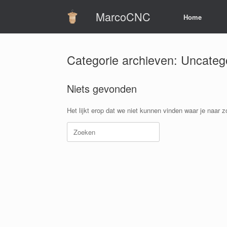
Ga
MarcoCNC
naar
Home
de
inhoud
Categorie archieven:
Uncateg
Niets gevonden
Het lijkt erop dat we niet kunnen vinden waar je naar 
Zoeken
naar: